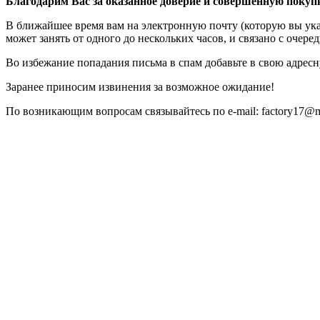
Благодарим Вас за оказанное доверие и совершённую покуп
В ближайшее время вам на электронную почту (которую вы указ
может занять от одного до нескольких часов, и связано с очере
Во избежание попадания письма в спам добавьте в свою адресн
Заранее приносим извинения за возможное ожидание!
По возникающим вопросам связывайтесь по e-mail: factory17@ma