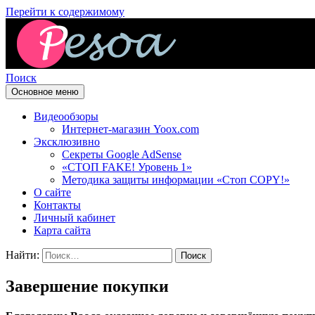
Перейти к содержимому
Поиск
Основное меню
Pesoa.ru
Видеообзоры
Интернет-магазин Yoox.com
Эксклюзивно
Секреты Google AdSense
«СТОП FAKE! Уровень 1»
Методика защиты информации «Стоп COPY!»
О сайте
Контакты
Личный кабинет
Карта сайта
Найти:
Завершение покупки