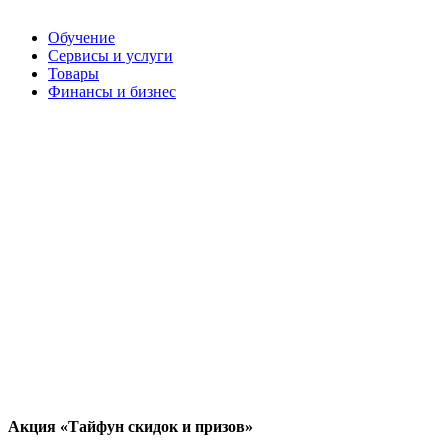
Обучение
Сервисы и услуги
Обзоры и сравнения полезных сайтов и 
Товары
сервисов Интернета — доверьте это блог
Финансы и бизнес
Акция «Тайфун скидок и призов»