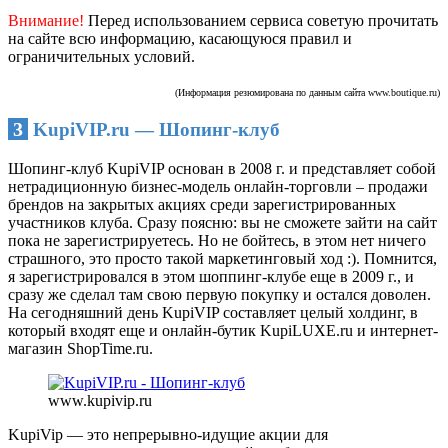
Внимание!
Перед использованием сервиса советую прочитать
на сайте всю информацию, касающуюся правил и
ограничительных условий.
(Информация резюмирована по данным сайта www.boutique.ru)
3
KupiVIP.ru — Шопинг-клуб
Шопинг-клуб KupiVIP основан в 2008 г. и представляет собой
нетрадиционную бизнес-модель онлайн-торговли – продажи
брендов на закрытых акциях среди зарегистрированных
участников клуба. Сразу поясню: вы не сможете зайти на сайт
пока не зарегистрируетесь. Но не бойтесь, в этом нет ничего
страшного, это просто такой маркетинговый ход :). Помнится,
я зарегистрировался в этом шоппинг-клубе еще в 2009 г., и
сразу же сделал там свою первую покупку и остался доволен.
На сегодняшний день KupiVIP составляет целый холдинг, в
который входят еще и онлайн-бутик KupiLUXE.ru и интернет-
магазин ShopTime.ru.
www.kupivip.ru
KupiVip — это непрерывно-идущие акции для