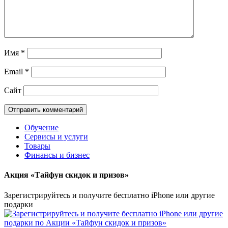
Имя
*
Email
*
Сайт
Обучение
Сервисы и услуги
Обзоры и сравнения полезных сайтов и
Товары
сервисов. Не тратьте время на поиск и
Финансы и бизнес
сравнение лучших ресурсов, услуг и
Акция «Тайфун скидок и призов»
сервисов Интернета — доверьте это
блогу Pesoa.ru!
Зарегистрируйтесь и получите бесплатно iPhone или другие
подарки